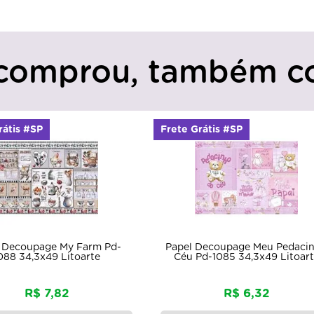
comprou, também c
rátis #SP
Frete Grátis #SP
 Decoupage My Farm Pd-
Papel Decoupage Meu Pedaci
088 34,3x49 Litoarte
Céu Pd-1085 34,3x49 Litoar
R$ 7,82
R$ 6,32