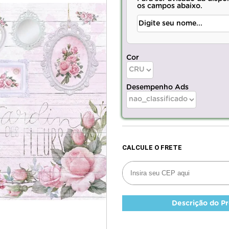
os campos abaixo.
Cor
Desempenho Ads
Descrição do P