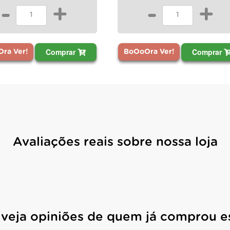
-
+
-
+
Comprar
Comprar
ra Ver!
BoOoOra Ver!
Avaliações reais sobre nossa loja
 veja opiniões de quem já comprou e