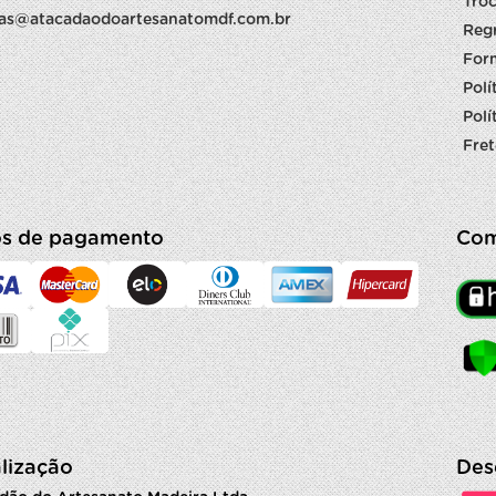
Troc
as@atacadaodoartesanatomdf.com.br
Reg
For
Polí
Polí
Fret
s de pagamento
Com
lização
Des