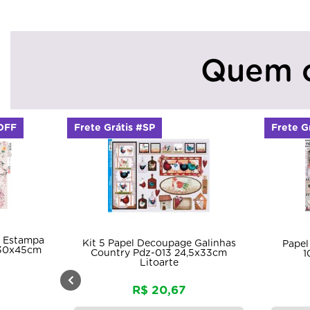
Quem 
OFF
Frete Grátis #SP
Frete G
l Estampa
Kit 5 Papel Decoupage Galinhas
Papel
 30x45cm
Country Pdz-013 24,5x33cm
1
Litoarte
R$ 20,67