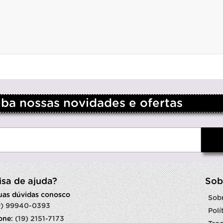
a nossas novidades e ofertas
isa de ajuda?
Sob
suas dúvidas conosco
Sob
9) 99940-0393
Polí
fone:
(19) 2151-7173