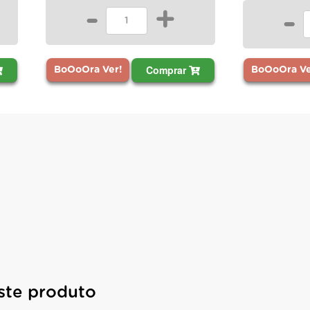
-
+
-
Comprar
BoOoOra Ver!
BoOoOra Ve
ste produto