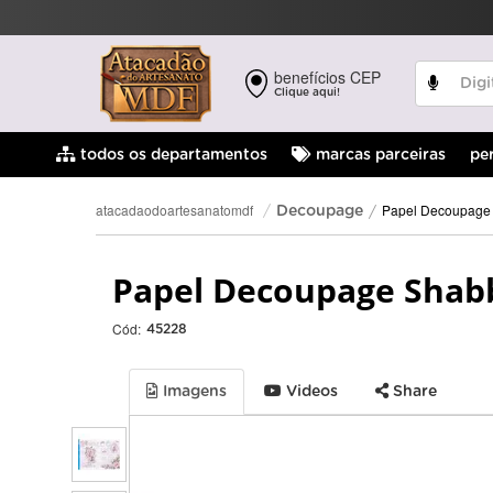
benefícios CEP
Clique aqui!
pe
todos os departamentos
marcas parceiras
Papel Decoupage
atacadaodoartesanatomdf
Decoupage
Papel Decoupage Shabb
Cód:
45228
Imagens
Videos
Share