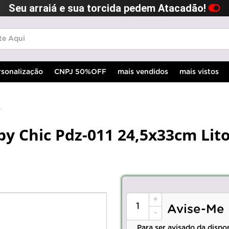
Seu arraiá e sua torcida pedem Atacadão!
rsonalização
CNPJ 50%OFF
mais vendidos
mais vistos
y Chic Pdz-011 24,5x33cm Lit
+
Avise-Me
-
Para ser avisado da dispo