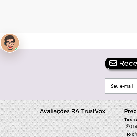
Receb
Avaliações RA TrustVox
Prec
Tire 
(1
Tele