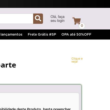
Olá, faça
seu login
0
lançamentos
Frete Grátis #SP
OPA até 50%OFF
Clique e
veja!
oarte
nibilidade deste Produto, basta preencher