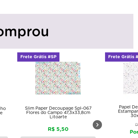
omprou
Frete Grátis #SP
Frete Grátis 
Papel D
Slim Paper Decoupage Spl-067
nho
Estampar
Flores do Campo 47,3x33,8cm
te
30
Litoarte
D
R$ 5,50
Por