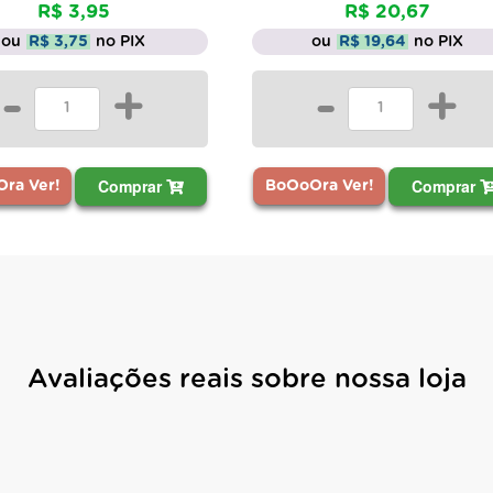
R$ 3,95
R$ 20,67
ou
R$ 3,75
no PIX
ou
R$ 19,64
no PIX
-
+
-
+
Comprar
Comprar
ra Ver!
BoOoOra Ver!
Avaliações reais sobre nossa loja