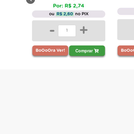
Por: R$ 2,74
ou
R$ 2,60
no PIX
-
+
Comprar
BoOoO
BoOoOra Ver!