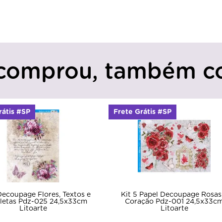
comprou, também c
rátis #SP
Frete Grátis #SP
Decoupage Flores, Textos e
Kit 5 Papel Decoupage Rosas
letas Pdz-025 24,5x33cm
Coração Pdz-001 24,5x33c
Litoarte
Litoarte