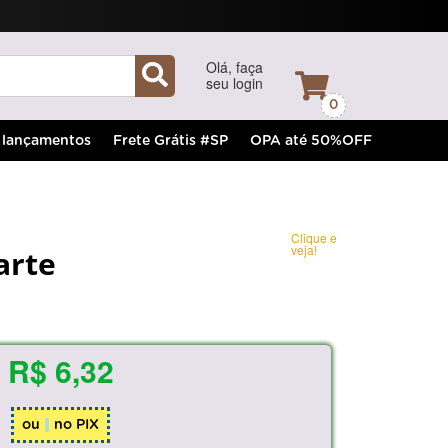
Olá, faça
seu login
0
lançamentos
Frete Grátis #SP
OPA até 50%OFF
Clique e
veja!
arte
R$ 6,32
ou
no PIX