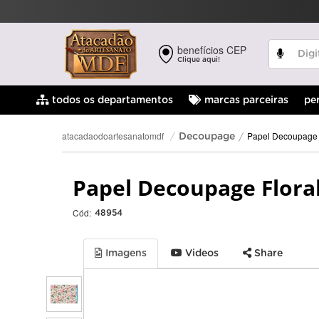
benefícios CEP
Clique aqui!
pe
todos os departamentos
marcas parceiras
Papel Decoupage
atacadaodoartesanatomdf
Decoupage
Papel Decoupage Floral
Cód:
48954
Imagens
Videos
Share