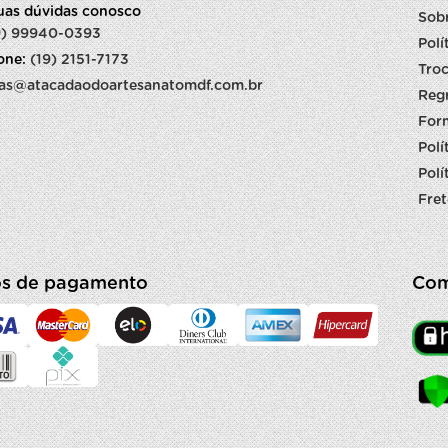
suas dúvidas conosco
Sob
9) 99940-0393
Polí
fone:
(19) 2151-7173
Troc
as@atacadaodoartesanatomdf.com.br
Reg
For
Polí
Polí
Fret
s de pagamento
Com