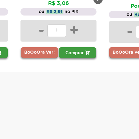
R$ 3,06
Por
ou
R$ 2,91
no PIX
ou
R
-
+
-
Comprar
BoOoOra Ver!
BoOoOra Ve