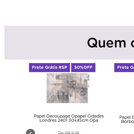
Quem 
Frete Grátis #SP
50%OFF
Frete G
Papel Decoupage Opapel Cidades
Papel 
Londres 2401 30x45cm Opa
Borbo
De: R$ 5,48