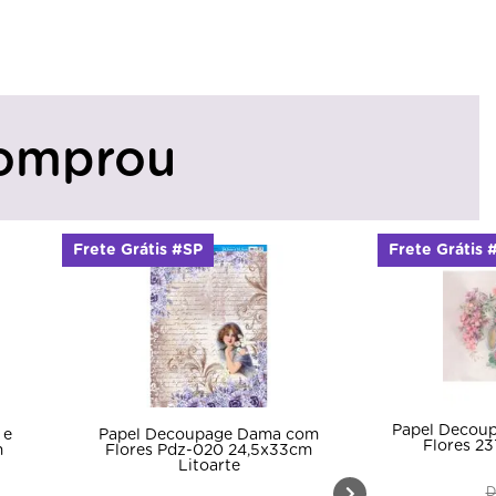
omprou
Frete Grátis #SP
Frete Grátis 
Papel Decou
 e
Papel Decoupage Dama com
Flores 2
m
Flores Pdz-020 24,5x33cm
Litoarte
D