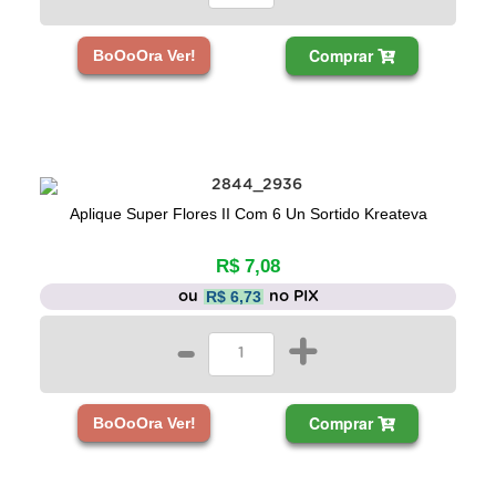
Comprar
BoOoOra Ver!
Aplique Super Flores II Com 6 Un Sortido Kreateva
R$ 7,08
R$ 6,73
ou
no PIX
-
+
Comprar
BoOoOra Ver!