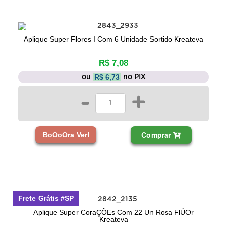
Aplique Super Flores I Com 6 Unidade Sortido Kreateva
R$ 7,08
R$ 6,73
ou
no PIX
-
+
Comprar
BoOoOra Ver!
Frete Grátis #SP
Aplique Super CoraÇÕEs Com 22 Un Rosa FlÚOr
Kreateva