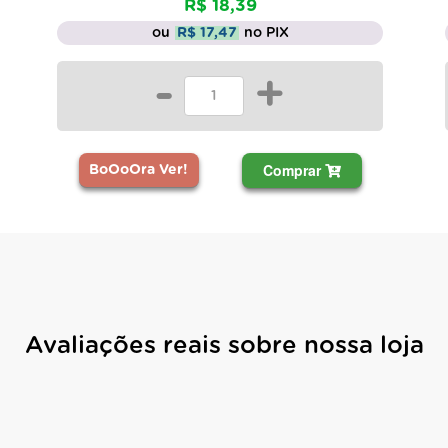
R$ 18,39
ou
R$ 17,47
no PIX
-
+
Comprar
BoOoOra Ver!
Avaliações reais sobre nossa loja