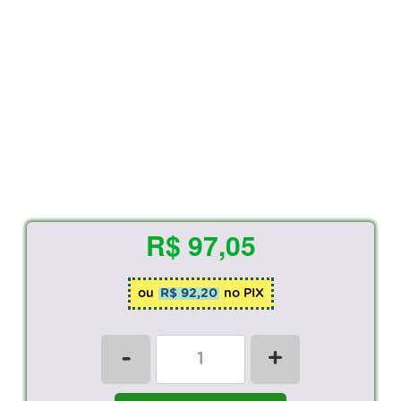
R$ 97,05
ou
R$ 92,20
no PIX
-
+