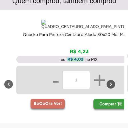
Quem comprou, também comprou
Quadro Para Pintura Centauro Alado 30x20 Mdf Mad
R$ 4,23
ou
no PIX
R$ 4,02
-
+
Comprar
BoOoOra Ver!