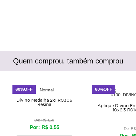
Quem comprou, também comprou
60%OFF
60%OFF
Divino Medalha 2x1 R0306
Resina
Aplique Divino E
10x6,3 R01
De: R$ 1,38
Por: R$ 0,55
De: R$
Por: R