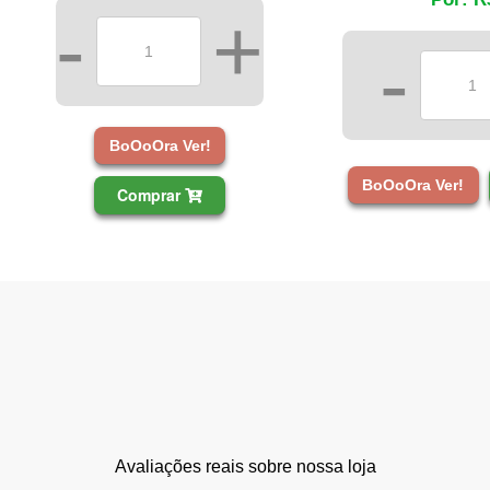
-
+
-
BoOoOra Ver!
BoOoOra Ver!
Comprar
Avaliações reais sobre nossa loja