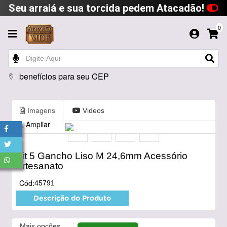
Seu arraiá e sua torcida pedem Atacadão!
0
benefícios para seu CEP
Imagens
Videos
Ampliar
Kit 5 Gancho Liso M 24,6mm Acessório
Artesanato
Cód:
45791
Descrição do Produto
Mais opções