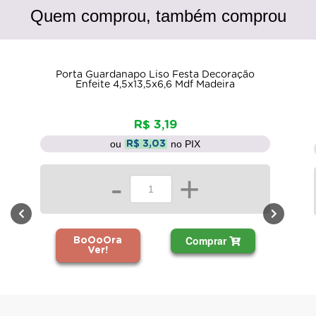
Quem comprou, também comprou
po Liso Festa Decoração
Enfeite de Mesa Avião 
13,5x6,6 Mdf Madeira
Decoração 22x23x18 
R$ 3,19
R$ 4,9
no PIX
$ 3,03
ou
n
R$ 4,69
+
-
Comprar
BoOoOra
Ver!