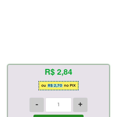
R$ 2,84
ou
R$ 2,70
no PIX
-
+