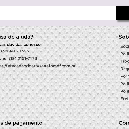
isa de ajuda?
Sob
suas dúvidas conosco
Sob
9) 99940-0393
Polí
fone:
(19) 2151-7173
Troc
as@atacadaodoartesanatomdf.com.br
Reg
For
Polí
Polí
Fret
s de pagamento
Com