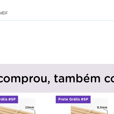
 MDF
comprou, também c
rátis #SP
Frete Grátis #SP