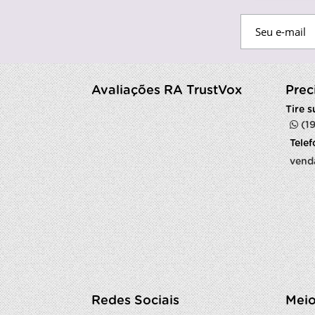
Avaliações RA TrustVox
Prec
Tire 
(1
Tele
vend
Redes Sociais
Meio