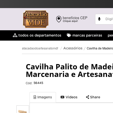
benefícios CEP
Clique aqui!
pe
todos os departamentos
marcas parceiras
Cavilha de Madeir
atacadaodoartesanatomdf
Acessórios
Cavilha Palito de Made
Marcenaria e Artesana
Cód:
56445
Imagens
Videos
Share