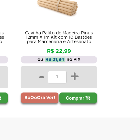
us
Cavilha Palito de Madeira Pinus
es
12mm X 1m Kit com 10 Bastões
o
para Marcenaria e Artesanato
R$ 22,99
ou
R$ 21,84
no PIX
-
+
Comprar
BoOoOra Ver!