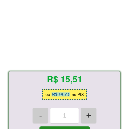
R$ 15,51
ou
no PIX
R$ 14,73
-
+