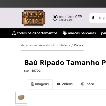
benefícios CEP
Clique aqui!
pe
todos os departamentos
marcas parceiras
Caixas
Madeira
atacadaodoartesanatomdf
Baú Ripado Tamanho P
Cód:
38702
Imagens
Videos
Share