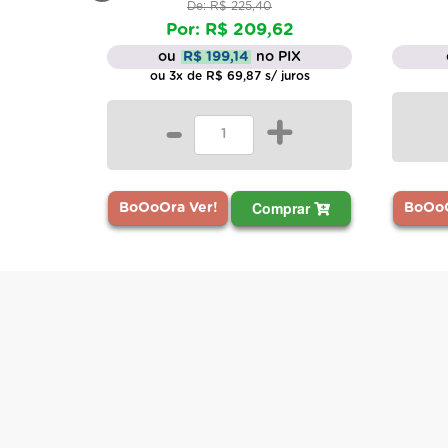
De: R$ 225,40
Por: R$ 209,62
ou
R$ 199,14
no PIX
ou 3x de R$ 69,87 s/ juros
-
+
Comprar
BoOoOra Ver!
BoOoO