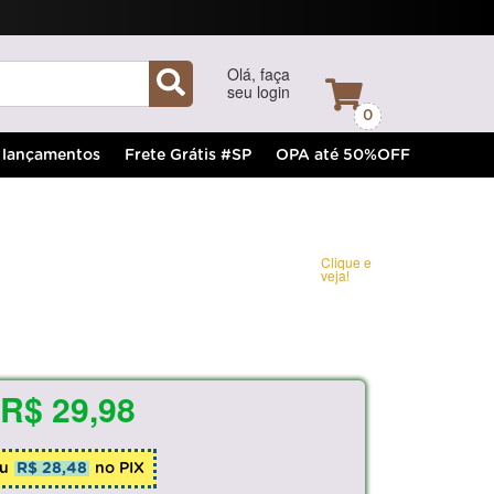
Olá, faça
seu login
0
lançamentos
Frete Grátis #SP
OPA até 50%OFF
Clique e
veja!
R$ 29,98
u
R$ 28,48
no PIX