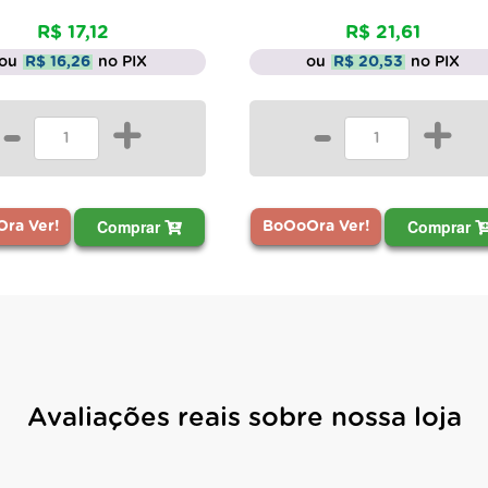
R$ 17,12
R$ 21,61
ou
R$ 16,26
no PIX
ou
R$ 20,53
no PIX
-
+
-
+
Comprar
Comprar
ra Ver!
BoOoOra Ver!
Avaliações reais sobre nossa loja