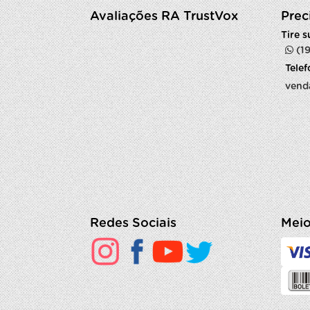
Avaliações RA TrustVox
Prec
Tire 
(1
Tele
vend
Redes Sociais
Meio