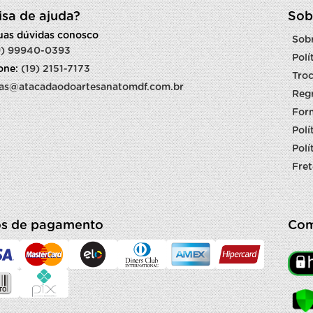
isa de ajuda?
Sob
suas dúvidas conosco
Sob
9) 99940-0393
Polí
fone:
(19) 2151-7173
Troc
as@atacadaodoartesanatomdf.com.br
Reg
For
Polí
Polí
Fret
s de pagamento
Com