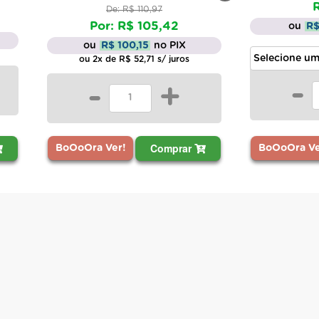
R
De: R$ 110,97
Por: R$ 105,42
ou
R$
ou
R$ 100,15
no PIX
ou 2x de R$ 52,71 s/ juros
-
-
+
Comprar
BoOoOra Ve
BoOoOra Ver!