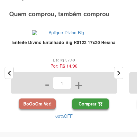
Quem comprou, também comprou
Enfeite Divino Entalhado Big R0122 17x20 Resina
De: R$ 37,40
Por: R$ 14,96
-
+
BoOoOra Ver!
Comprar
60%OFF