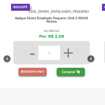
60%OFF
60%O
Aplique Divino Entalhado Pequeno 10x6,3 R0100
Resina
De: R$ 5,23
Por: R$ 2,09
-
+
Comprar
B
BoOoOra Ver!