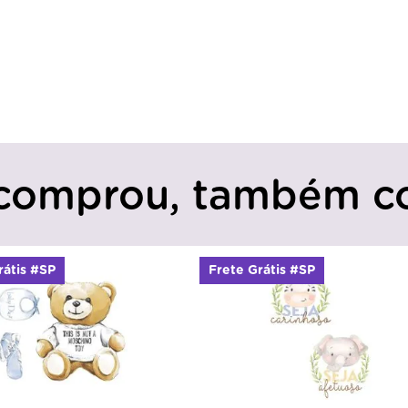
comprou, também c
rátis #SP
Frete Grátis #SP