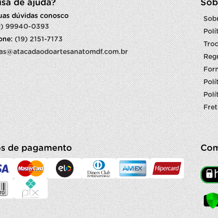
isa de ajuda?
Sob
suas dúvidas conosco
Sob
9) 99940-0393
Polí
fone:
(19) 2151-7173
Troc
as@atacadaodoartesanatomdf.com.br
Reg
For
Polí
Polí
Fret
s de pagamento
Com