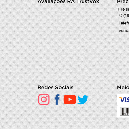
Avaliações RA TrustVox
Prec
Tire 
(1
Tele
vend
Redes Sociais
Meio