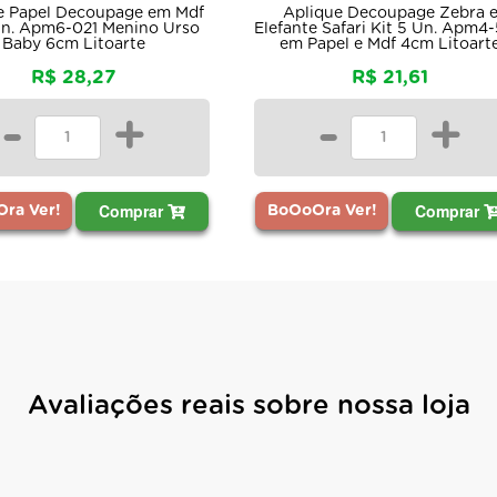
e Papel Decoupage em Mdf
Aplique Decoupage Zebra 
Un. Apm6-021 Menino Urso
Elefante Safari Kit 5 Un. Apm4
Baby 6cm Litoarte
em Papel e Mdf 4cm Litoart
R$ 28,27
R$ 21,61
-
+
-
+
Comprar
Comprar
ra Ver!
BoOoOra Ver!
Avaliações reais sobre nossa loja