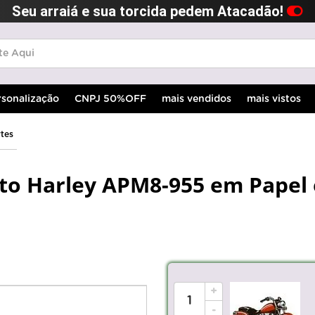
Seu arraiá e sua torcida pedem Atacadão!
rsonalização
CNPJ 50%OFF
mais vendidos
mais vistos
rtes
to Harley APM8-955 em Papel
+
-