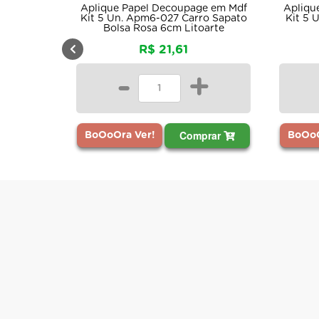
Aplique Papel Decoupage em Mdf
Apliqu
Kit 5 Un. Apm6-027 Carro Sapato
Kit 5 
Bolsa Rosa 6cm Litoarte
R$ 21,61
-
+
Comprar
BoOoOra Ver!
BoOoO