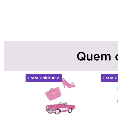
Quem 
Frete Grátis #SP
Frete G