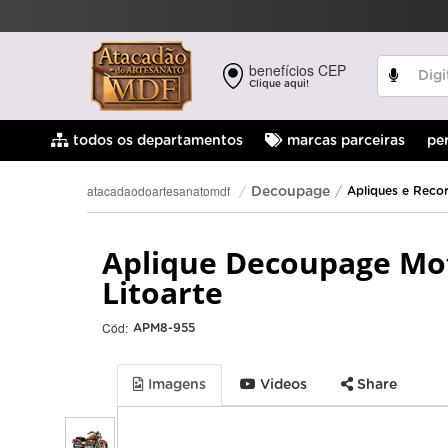
benefícios CEP
Clique aqui!
pe
todos os departamentos
marcas parceiras
atacadaodoartesanatomdf
Decoupage
Apliques e Reco
Aplique Decoupage Mo
Litoarte
Cód:
APM8-955
Imagens
Videos
Share