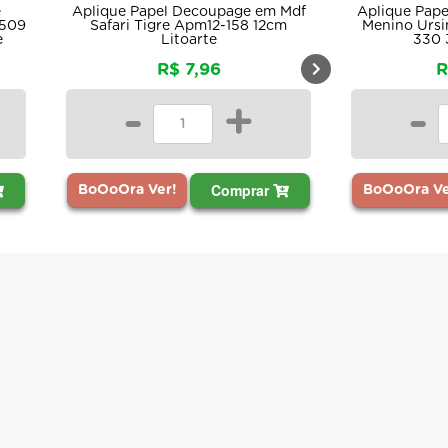
e
Aplique Papel Decoupage em Mdf
Aplique Pap
-509
Safari Tigre Apm12-158 12cm
Menino Ursi
e
Litoarte
330 
R$ 7,96
R
-
+
-
Comprar
BoOoOra Ver!
BoOoOra Ve