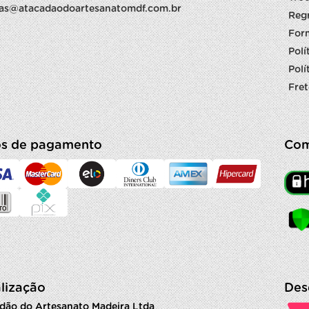
as@atacadaodoartesanatomdf.com.br
Reg
For
Polí
Polí
Fret
s de pagamento
Com
lização
Des
dão do Artesanato Madeira Ltda