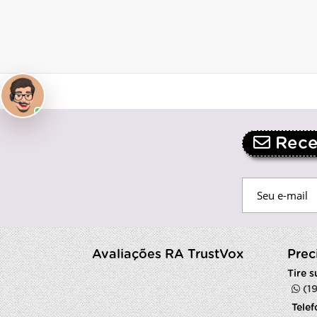
Receb
Avaliações RA TrustVox
Prec
Tire 
(1
Tele