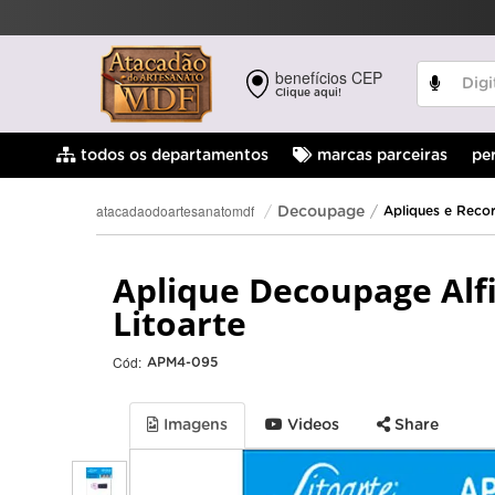
benefícios CEP
Clique aqui!
pe
todos os departamentos
marcas parceiras
atacadaodoartesanatomdf
Decoupage
Apliques e Reco
Aplique Decoupage Alf
Litoarte
Cód:
APM4-095
Imagens
Videos
Share