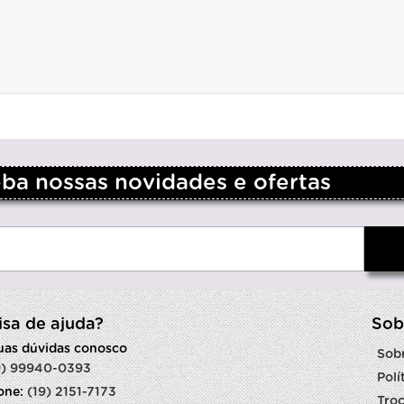
a nossas novidades e ofertas
isa de ajuda?
Sob
suas dúvidas conosco
Sob
9) 99940-0393
Polí
fone:
(19) 2151-7173
Troc