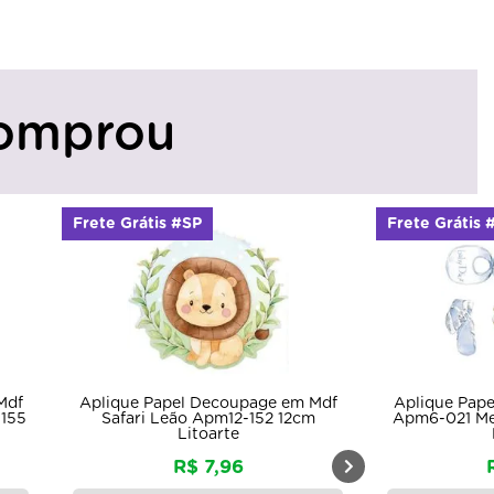
omprou
Frete Grátis #SP
Frete Grátis 
Mdf
Aplique Papel Decoupage em Mdf
Aplique Pap
-155
Safari Leão Apm12-152 12cm
Apm6-021 Me
Litoarte
R$ 7,96