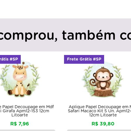
comprou, também c
rátis #SP
Frete Grátis #SP
e Papel Decoupage em Mdf
Aplique Papel Decoupage em 
ri Girafa Apm12-153 12cm
Safari Macaco Kit 5 Un. Apm12
Litoarte
12cm Litoarte
R$ 7,96
R$ 39,80