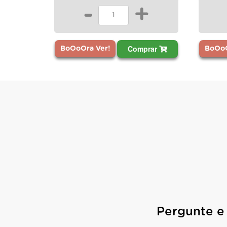
-
+
Comprar
BoOoOra Ver!
BoOoO
Pergunte e