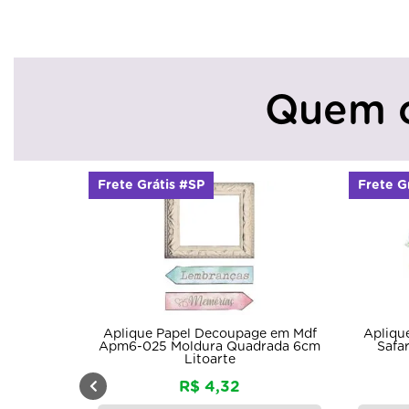
Quem 
Frete Grátis #SP
Frete G
Aplique Papel Decoupage em Mdf
Apliqu
Apm6-025 Moldura Quadrada 6cm
Safa
Litoarte
R$ 4,32