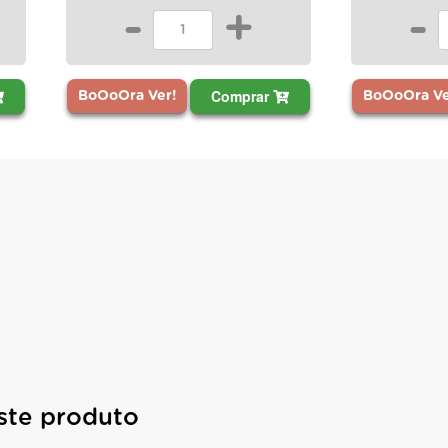
-
+
-
Comprar
BoOoOra Ver!
BoOoOra Ve
ste produto