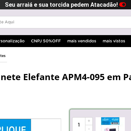
Seu arraiá e sua torcida pedem Atacadão!
rsonalização
CNPJ 50%OFF
mais vendidos
mais vistos
rtes
inete Elefante APM4-095 em P
+
-