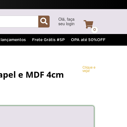
Olá, faça
seu login
0
lançamentos
Frete Grátis #SP
OPA até 50%OFF
Clique e
veja!
apel e MDF 4cm