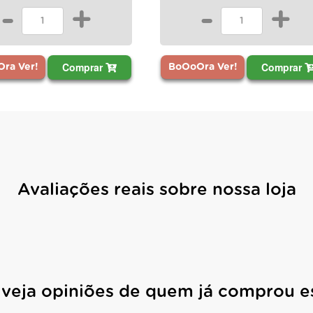
-
+
-
+
Comprar
Comprar
ra Ver!
BoOoOra Ver!
Avaliações reais sobre nossa loja
 veja opiniões de quem já comprou e