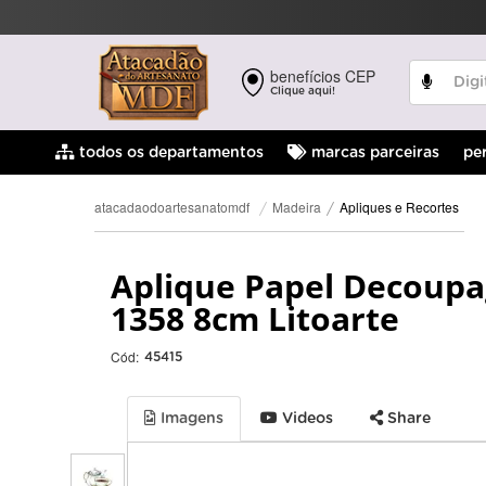
benefícios CEP
Clique aqui!
pe
todos os departamentos
marcas parceiras
Apliques e Recortes
Madeira
atacadaodoartesanatomdf
Aplique Papel Decoupa
1358 8cm Litoarte
Cód:
45415
Imagens
Videos
Share