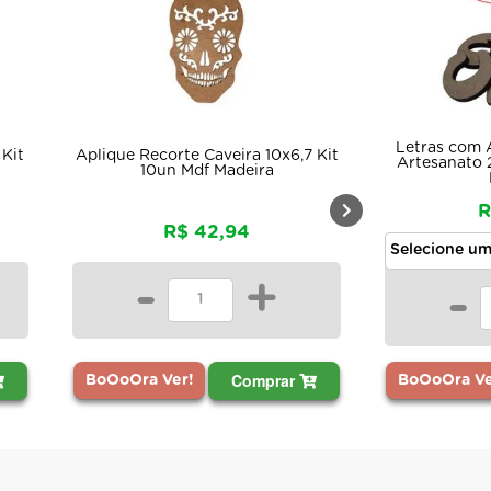
Letras com 
 Kit
Aplique Recorte Caveira 10x6,7 Kit
Artesanato 
10un Mdf Madeira
R
R$ 42,94
-
+
-
Comprar
BoOoOra Ver!
BoOoOra Ve