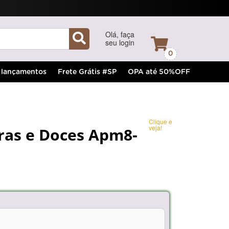
Olá, faça
seu login
0
lançamentos
Frete Grátis #SP
OPA até 50%OFF
Clique e
veja!
ras e Doces Apm8-