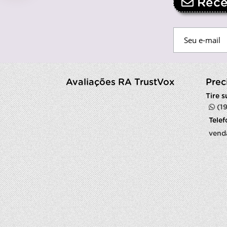
Receb
Avaliações RA TrustVox
Prec
Tire 
(1
Tele
vend