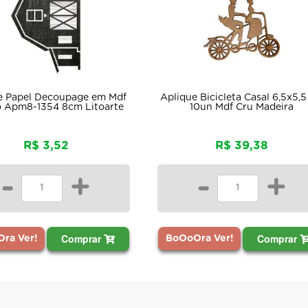
e Papel Decoupage em Mdf
Aplique Bicicleta Casal 6,5x5,5
o Apm8-1354 8cm Litoarte
10un Mdf Cru Madeira
R$ 3,52
R$ 39,38
-
+
-
+
Comprar
Comprar
ra Ver!
BoOoOra Ver!