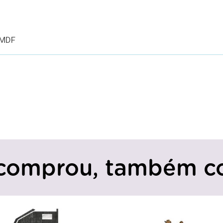
 MDF
comprou, também c