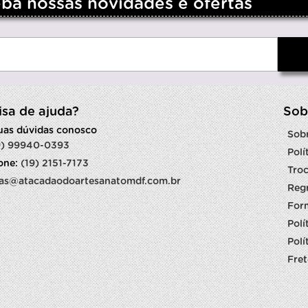
a nossas novidades e ofertas
isa de ajuda?
Sob
suas dúvidas conosco
Sob
9) 99940-0393
Polí
fone:
(19) 2151-7173
Troc
as@atacadaodoartesanatomdf.com.br
Reg
For
Polí
Polí
Fret