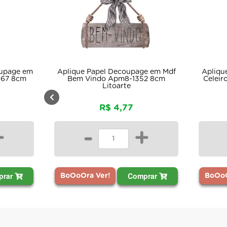
oupage em
Aplique Papel Decoupage em Mdf
Apliqu
367 8cm
Bem Vindo Apm8-1352 8cm
Celeir
Litoarte
R$ 4,77
+
-
+
prar
Comprar
BoOoO
BoOoOra Ver!