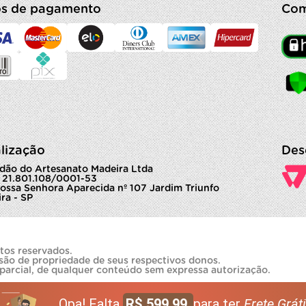
s de pagamento
Com
lização
Des
dão do Artesanato Madeira Ltda
 21.801.108/0001-53
ossa Senhora Aparecida nº 107 Jardim Triunfo
ra - SP
tos reservados.
são de propriedade de seus respectivos donos.
 parcial, de qualquer conteúdo sem expressa autorização.
Opa! Falta
R$ 599,99
para ter
Frete Gráti