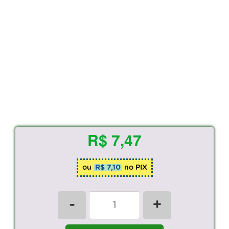
R$ 7,47
ou
R$ 7,10
no PIX
-
+