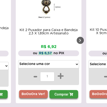
ndeja
Kit 10 Pu
Kit 2 Puxador para Caixa e Bandeja
X 9cm 
2,3 X 1,89cm Artesanato
R$ 6,92
ou
R$ 6,57
no PIX
ou
-
+
Comprar
BoOoOra Ver!
BoOoOra