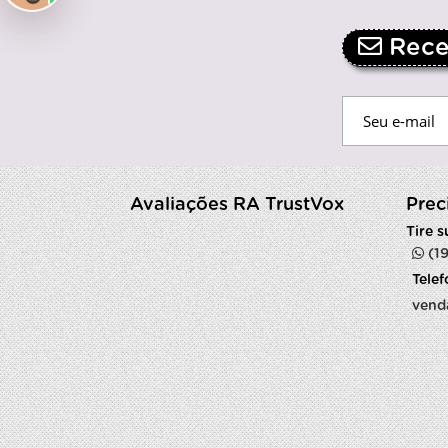
Receb
Avaliações RA TrustVox
Prec
Tire 
(1
Tele
vend