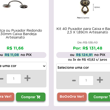
Kit 40 Puxador para Caixa e Ba
Alça ou Puxador Redondo
2,3 X 1,89cm Artesanato
x30mm Caixa Bandeja
Artesanato
De: R$ 138,40
R$ 11,66
Por: R$ 131,48
ou
R$ 11,08
no PIX
ou
R$ 124,91
no PIX
ou 3x de R$ 43,82 s/ juros
-
+
-
+
Comprar
Comprar
a Ver!
BoOoOra Ver!