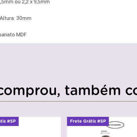
 6,5mm ou 2,2 x 9,5mm
 Altura: 30mm
esanato MDF
comprou, também c
átis #SP
Frete Grátis #SP