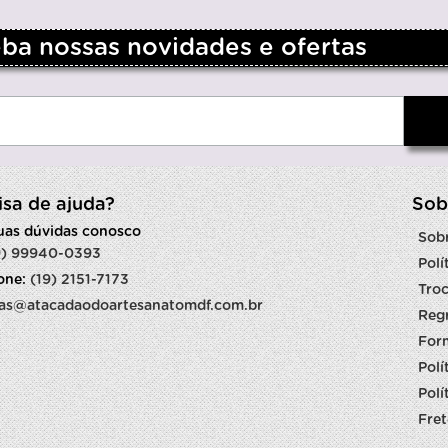
a nossas novidades e ofertas
isa de ajuda?
Sob
suas dúvidas conosco
Sob
9) 99940-0393
Polí
fone:
(19) 2151-7173
Troc
as@atacadaodoartesanatomdf.com.br
Reg
For
Polí
Polí
Fret