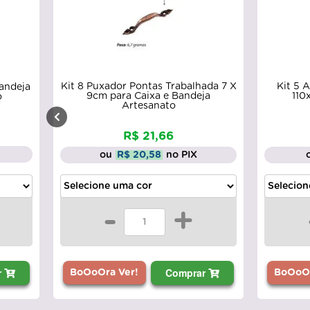
Kit 8 Puxador Pontas Trabalhada 7 X
Kit 5 
Bandeja
9cm para Caixa e Bandeja
110
o
Artesanato
R$ 21,66
ou
R$ 20,58
no PIX
-
+
r
Comprar
BoOoOra Ver!
BoOoOr