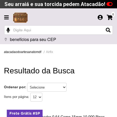
Seu arraiá e sua torcida pedem Atacadão!
0
benefícios para seu CEP
Airfix
atacadaodoartesanatomdf
Resultado da Busca
Ordenar por:
Itens por página:
Frete Grátis #SP
Pino para Micropinador 0.64 Comp 15mm 10.000 Pinos