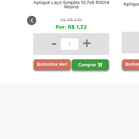
Aplique Laço Simples 10,7x6 R0014
Apliqu
Resina
De: R$ 3,30
Por: R$ 1,32
-
+
Comprar
BoOoO
BoOoOra Ver!