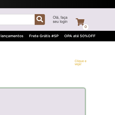
Olá, faça
seu login
0
lançamentos
Frete Grátis #SP
OPA até 50%OFF
Clique e
veja!