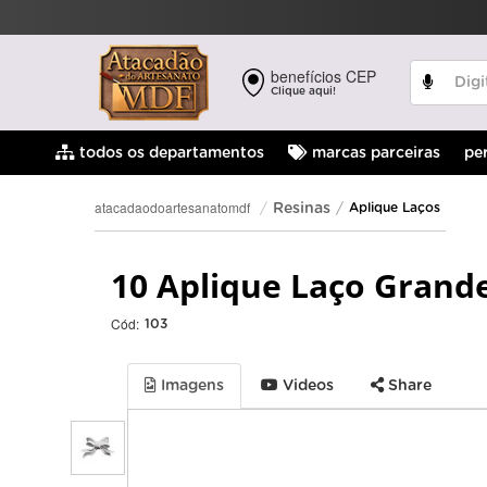
benefícios CEP
Clique aqui!
pe
todos os departamentos
marcas parceiras
atacadaodoartesanatomdf
Resinas
Aplique Laços
10 Aplique Laço Grande
Cód:
103
Imagens
Videos
Share