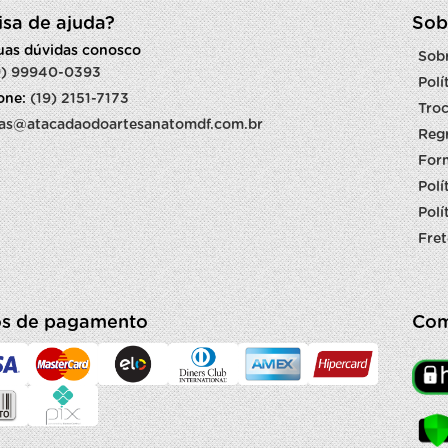
isa de ajuda?
Sob
suas dúvidas conosco
Sob
9) 99940-0393
Polí
fone:
(19) 2151-7173
Troc
as@atacadaodoartesanatomdf.com.br
Reg
For
Polí
Polí
Fret
s de pagamento
Com