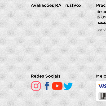
Avaliações RA TrustVox
Prec
Tire 
(1
Tele
vend
Redes Sociais
Meio