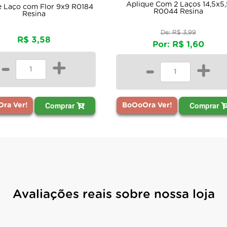
Aplique Com 2 Laços 14,5x5,
e Laço com Flor 9x9 R0184
R0044 Resina
Resina
De: R$ 3,99
R$ 3,58
Por: R$ 1,60
-
+
-
+
Comprar
Comprar
ra Ver!
BoOoOra Ver!
Avaliações reais sobre nossa loja