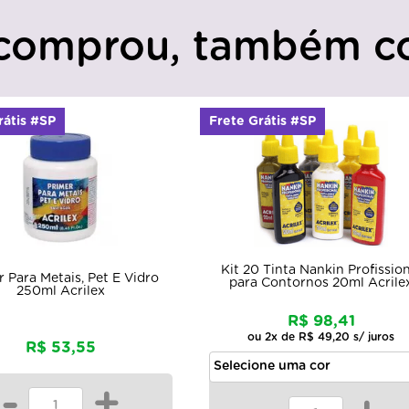
comprou, também c
e Grátis #SP
Frete Grátis #SP
 20 Tinta Nankin Profissional
Óleo de Linhaça Diluente 
ara Contornos 20ml Acrilex
Acrilex
R$ 98,41
ou 2x de R$ 49,20 s/ juros
R$ 20,72
-
+