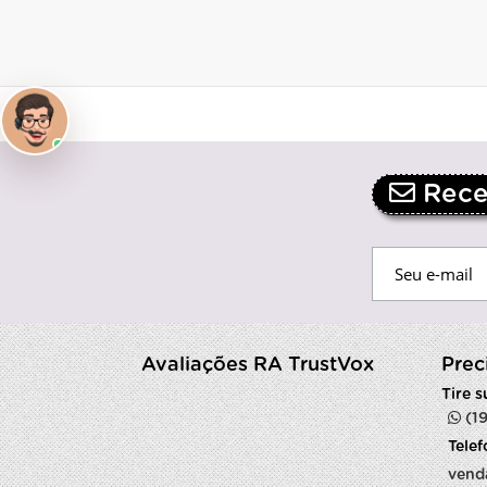
Receb
Avaliações RA TrustVox
Prec
Tire 
(1
Tele
vend