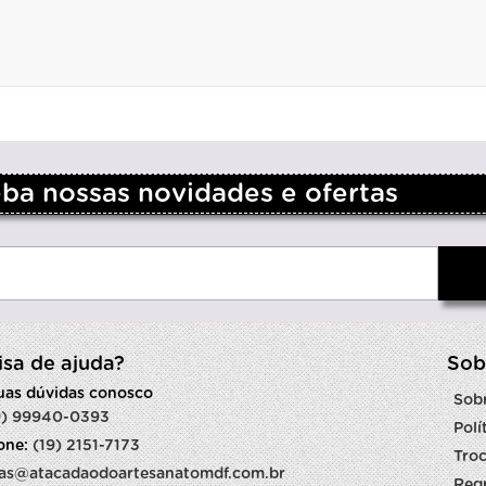
a nossas novidades e ofertas
isa de ajuda?
Sob
suas dúvidas conosco
Sob
9) 99940-0393
Polí
fone:
(19) 2151-7173
Troc
as@atacadaodoartesanatomdf.com.br
Reg