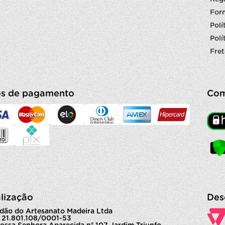
For
Polí
Polí
Fret
s de pagamento
Com
lização
Des
dão do Artesanato Madeira Ltda
 21.801.108/0001-53