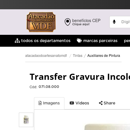
benefícios CEP
Clique aqui!
pe
todos os departamentos
marcas parceiras
Auxiliares de Pintura
Tintas
atacadaodoartesanatomdf
Transfer Gravura Incol
Cód:
071.08.000
Imagens
Videos
Share