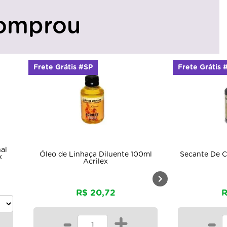
omprou
Frete Grátis #SP
100ml
Secante De Cobalto Acrilex 100ml
Acrilex
R$ 12,60
-
+