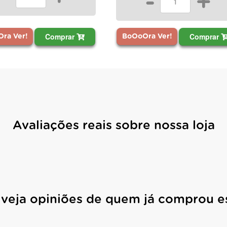
-
+
Compr
Comprar
BoOoOra Ver!
OoOra Ver!
Avaliações reais sobre nossa loja
 veja opiniões de quem já comprou e