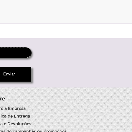
re
re a Empresa
tica de Entrega
a e Devoluções
ras de campanhas ou promoções