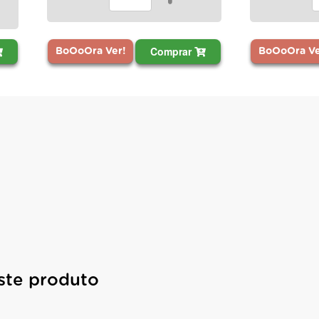
ar
Comprar
BoOoOra Ver!
ste produto