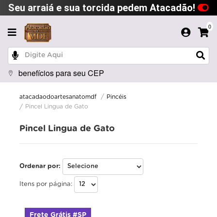
Seu arraiá e sua torcida pedem Atacadão!
0
benefícios para seu CEP
Pincéis
atacadaodoartesanatomdf
Pincel Lingua de Gato
Pincel Lingua de Gato
Ordenar por:
Itens por página:
Frete Grátis #SP