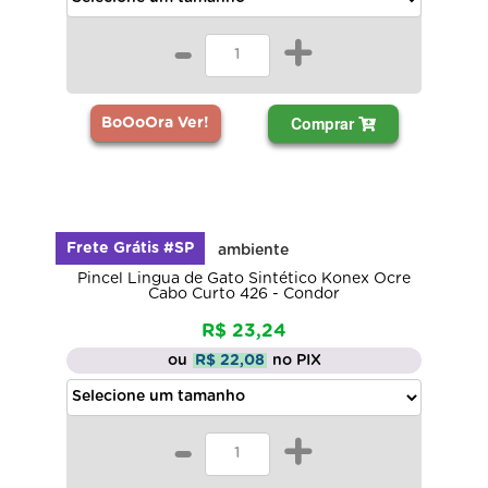
-
+
Comprar
BoOoOra Ver!
Frete Grátis #SP
Pincel Lingua de Gato Sintético Konex Ocre
Cabo Curto 426 - Condor
R$ 23,24
ou
R$ 22,08
no PIX
-
+