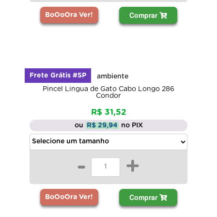
Comprar
BoOoOra Ver!
Frete Grátis #SP
Pincel Lingua de Gato Cabo Longo 286
Condor
R$ 31,52
ou
R$ 29,94
no PIX
-
+
Comprar
BoOoOra Ver!