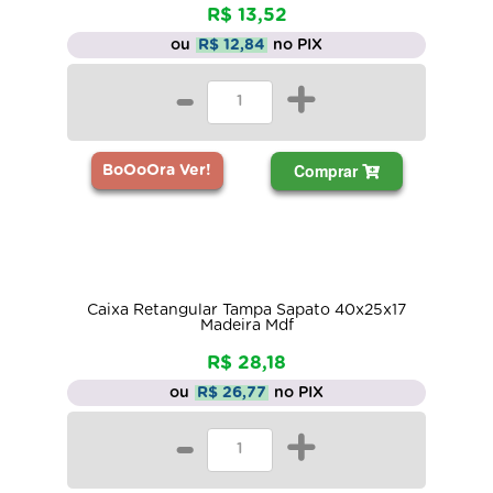
R$ 13,52
ou
R$ 12,84
no PIX
-
+
Comprar
BoOoOra Ver!
Caixa Retangular Tampa Sapato 40x25x17
Madeira Mdf
R$ 28,18
ou
R$ 26,77
no PIX
-
+