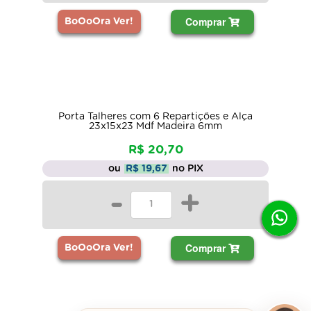
Comprar
BoOoOra Ver!
Porta Talheres com 6 Repartições e Alça
23x15x23 Mdf Madeira 6mm
R$ 20,70
ou
R$ 19,67
no PIX
-
+
Comprar
BoOoOra Ver!