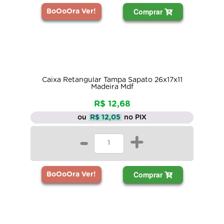
Comprar
BoOoOra Ver!
Caixa Retangular Tampa Sapato 26x17x11
Madeira Mdf
R$ 12,68
ou
R$ 12,05
no PIX
-
+
Comprar
BoOoOra Ver!