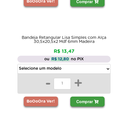
Comprar
BoOoOra Ver!
Bandeja Retangular Lisa Simples com Alça
30,5x20,5x2 Mdf 6mm Madeira
R$ 13,47
ou
R$ 12,80
no PIX
-
+
Comprar
BoOoOra Ver!