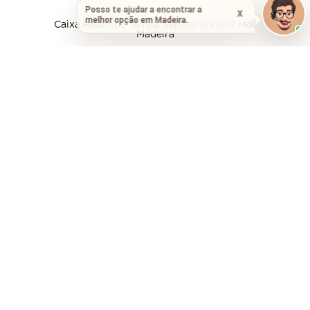
Caixa Redonda Tampa Sapato 16x16x7 Mdf
Madeira
R$ 13,20
ou
R$ 12,54
no PIX
-
+
Comprar
BoOoOra Ver!
Mini Organizador 12 Gavetas 40,5x12x30 Mdf
Madeira
R$ 68,48
ou
R$ 65,06
no PIX