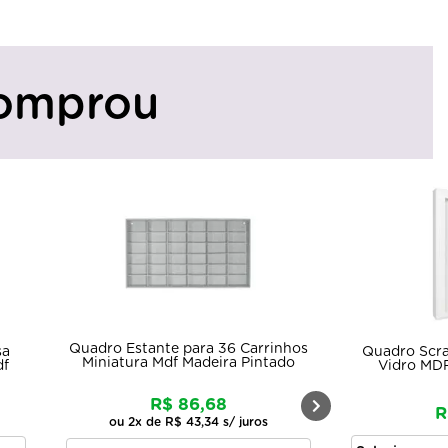
omprou
Quadro Estante para 36 Carrinhos
sa
Quadro Scr
Miniatura Mdf Madeira Pintado
df
Vidro MDF
R$ 86,68
R
ou 2x de R$ 43,34 s/ juros