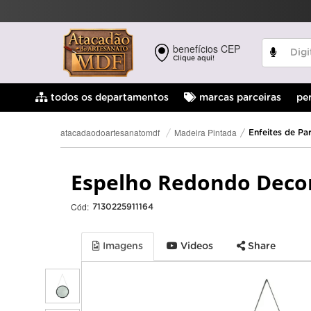
benefícios CEP
Clique aqui!
pe
todos os departamentos
marcas parceiras
Madeira Pintada
atacadaodoartesanatomdf
Enfeites de Pa
Espelho Redondo Decor
Cód:
7130225911164
Imagens
Videos
Share