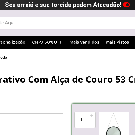
Seu arraiá e sua torcida pedem Atacadão!
rsonalização
CNPJ 50%OFF
mais vendidos
mais vistos
rede
ativo Com Alça de Couro 53 
+
-