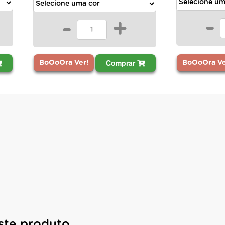
-
-
+
Comprar
BoOoOra Ve
BoOoOra Ver!
ste produto