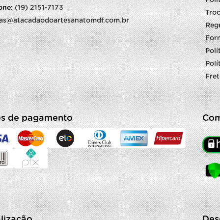
Polí
fone:
(19) 2151-7173
Troc
as@atacadaodoartesanatomdf.com.br
Reg
For
Polí
Polí
Fret
s de pagamento
Com
lização
Des