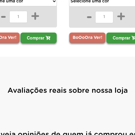
-
+
-
+
Comprar
Comprar
BoOoOra Ver!
ra Ver!
Avaliações reais sobre nossa loja
 veja opiniões de quem já comprou e