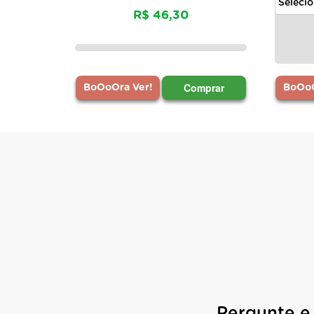
R$ 46,30
Comprar
BoOoOra Ver!
BoOoO
Pergunte e