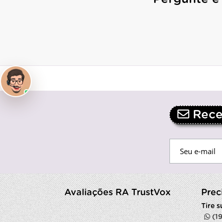
Receb
Avaliações RA TrustVox
Prec
Tire 
(1