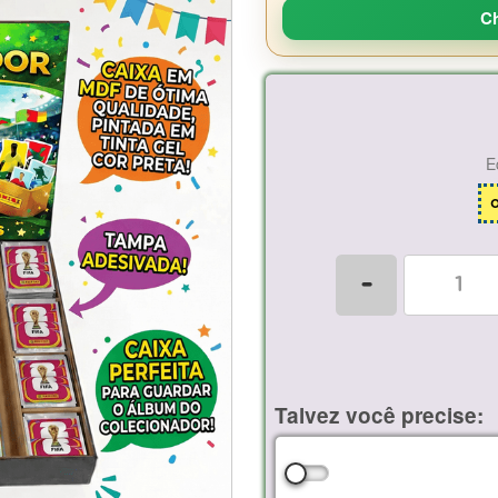
C
E
-
Talvez você precise: