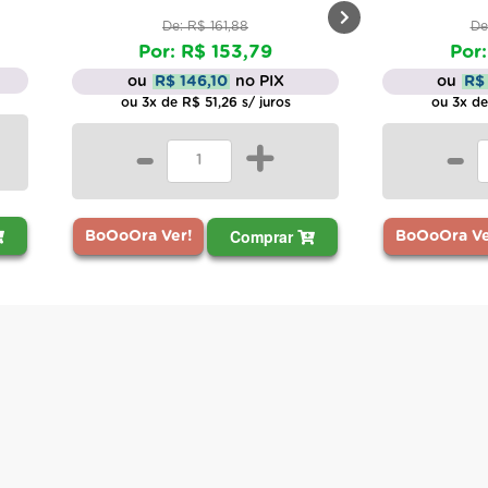
61,88
De: R$ 250,74
153,79
Por: R$ 233,19
0
no PIX
ou
R$ 221,53
no PIX
26 s/ juros
ou 3x de R$ 77,73 s/ juros
+
-
+
Comprar
Comprar
BoOoOra Ver!