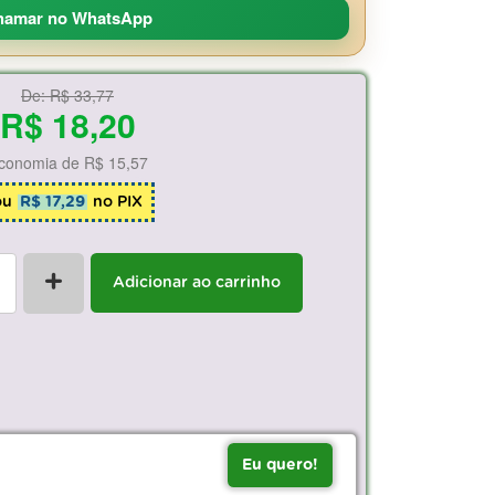
hamar no WhatsApp
De:
R$ 33,77
R$ 18,20
conomia de
R$ 15,57
ou
R$ 17,29
no PIX
+
Adicionar ao carrinho
Eu quero!