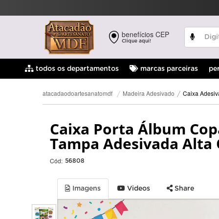
benefícios CEP
Clique aqui!
pe
todos os departamentos
marcas parceiras
Caixa Adesi
Madeira Adesivado
atacadaodoartesanatomdf
Caixa Porta Álbum Cop
Tampa Adesivada Alta 
Cód:
56808
Imagens
Videos
Share