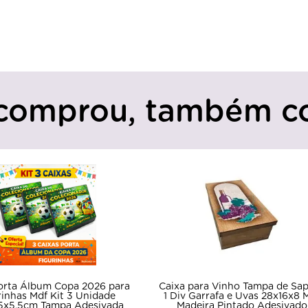
comprou, também c
Caixa para Vinho 
Caixa para Vinho Tampa de Sapato
1 Div Jantar Roman
1 Div Garrafa e Uvas 28x16x8 Mdf
10un Mdf Pinta
Madeira Pintado Adesivado