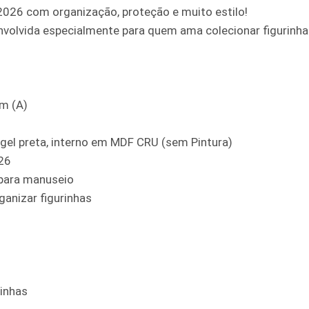
026 com organização, proteção e muito estilo!
nvolvida especialmente para quem ama colecionar figurinh
m (A)
gel preta, interno em MDF CRU (sem Pintura)
26
para manuseio
anizar figurinhas
rinhas