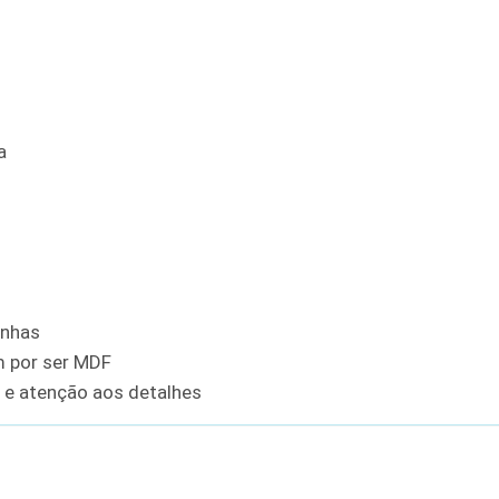
a
inhas
m por ser MDF
e atenção aos detalhes