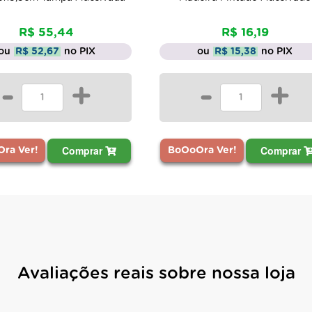
De: R$ 1
R$ 16,19
Por: R$ 
ou
R$ 15,38
no PIX
ou
R$ 146,1
ou 3x de R$ 51,
-
+
-
Comprar
BoOoOra Ver!
BoOoOra Ver!
Avaliações reais sobre nossa loja