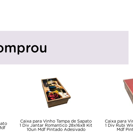
omprou
Tampa de Sapato
Caixa para Vinho Tampa de Sapato
tico 28x16x8 Kit
1 Div Rubi Wine 35x20x10 Kit 10un
do Adesivado
Mdf Pintado Adesivado