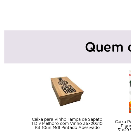
Quem 
inho Tampa de Sapato
Caixa Porta Álbum Copa 2026 para
o com Vinho 35x20x10
Figurinhas Mdf Kit 3 Unidade
f Pintado Adesivado
31x29,5x5,5cm Tampa Adesivada