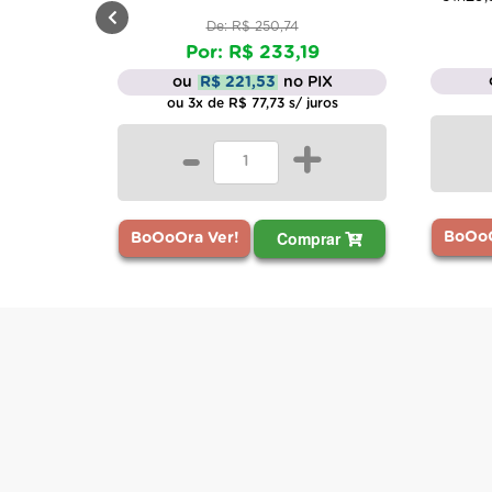
: R$ 250,74
R$ 55,44
: R$ 233,19
ou
R$ 52,67
no PIX
 221,53
no PIX
 R$ 77,73 s/ juros
-
+
+
Comprar
Comprar
BoOoOra Ver!
er!